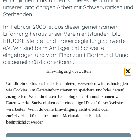
ermöglichen. Entstanden ist dieses Bedürfnis in
unserer langjährigen Arbeit mit Schwerkranken und
Sterbenden.
Im Februar 2000 ist aus dieser gemeinsamen
Erfahrung heraus unser Verein entstanden: DIE
BRÜCKE Sterbe- und Trauerbegleitung Schwerte
e.V. Wir sind beim Amtsgericht Schwerte
eingetragen und vom Finanzamt Dortmund-Unna
als gemeinnützig anerkannt.
Einwilligung verwalten
Unsere Aufgabe sehen wir darin, Menschen auf
ihrem letzten Weg beizustehen – ebenso wie den
Um dir ein optimales Erlebnis zu bieten, verwenden wir Technologien
Angehörigen und allen, die Abschied nehmen
wie Cookies, um Geräteinformationen zu speichern und/oder darauf
müssen. Wir unterstützen Privatpersonen und
zuzugreifen. Wenn du diesen Technologien zustimmst, können wir
soziale Einrichtungen dabei, ein würdevolles und
Daten wie das Surfverhalten oder eindeutige IDs auf dieser Website
friedliches Sterben zu ermöglichen.
verarbeiten. Wenn du deine Einwilligung nicht erteilst oder
zurückziehst, können bestimmte Merkmale und Funktionen
Unabhängig von Konfession oder Herkunft – wir
beeinträchtigt werden.
sind für alle da, die unsere Begleitung wünschen.
Unsere Hilfe ist kostenlos, freiwillig und ohne jede